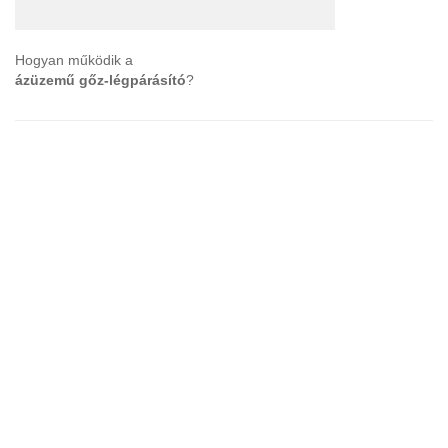
Hogyan működik a
ázüzemű gőz-légpárásító
?