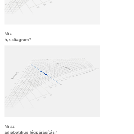
Mi a
h,x-diagram
?
Mi az
adiabatikus légpárásítás
?