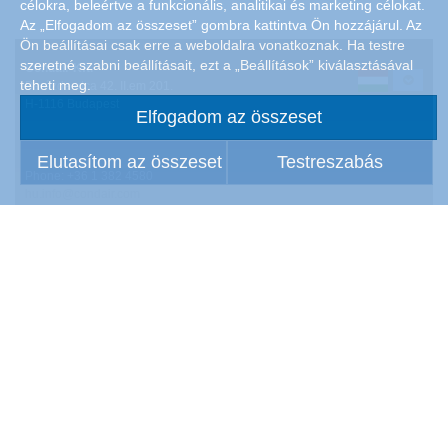
célokra, beleértve a funkcionális, analitikai és marketing célokat.
Az „Elfogadom az összeset” gombra kattintva Ön hozzájárul. Az
Ön beállításai csak erre a weboldalra vonatkoznak. Ha testre
szeretné szabni beállításait, ezt a „Beállítások” kiválasztásával
Condair Kft.
teheti meg.
Barázda utca 42. II.em 201.
H-1116 Budapest
Elfogadom az összeset
Elutasítom az összeset
Testreszabás
Phone:
+36 1 382 4580
hu.info@condair.com
Termékek
Karrier
Referenciák
Jogi tudnivalók