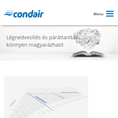
Toggle
Menu
navigat
Légnedvesítés és párátlanítás
könnyen magyarázható