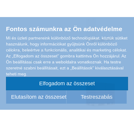
Fontos számunkra az Ön adatvédelme
Mi és üzleti partnereink különböző technológiákat, köztük sütiket
használunk, hogy információkat gyűjtsünk Önről különböző
célokra, beleértve a funkcionális, analitikai és marketing célokat.
Bevont papír tárolása
Az „Elfogadom az összeset” gombra kattintva Ön hozzájárul. Az
Ön beállításai csak erre a weboldalra vonatkoznak. Ha testre
szeretné szabni beállításait, ezt a „Beállítások” kiválasztásával
teheti meg.
Elfogadom az összeset
Elutasítom az összeset
Testreszabás
Bevonat nélküli papír tárolása