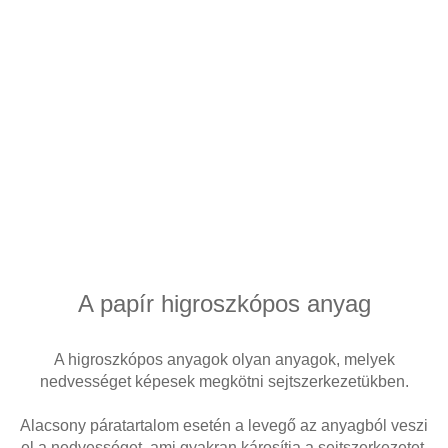
A papír higroszkópos anyag
A higroszkópos anyagok olyan anyagok, melyek
nedvességet képesek megkötni sejtszerkezetükben.
Alacsony páratartalom esetén a levegő az anyagból veszi
el a nedvességet, ami gyakran károsítja a sejtszerkezetet,