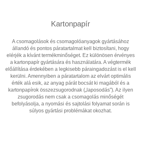
Kartonpapír
A csomagolások és csomagolóanyagok gyártásához
állandó és pontos páratartalmat kell biztosítani, hogy
elérjék a kívánt termékminőséget. Ez különösen érvényes
a kartonpapír gyártására és használatára. A végtermék
előállítása érdekében a legkisebb páraingadozást is el kell
kerülni. Amennyiben a páratartalom az elvárt optimális
érték alá esik, az anyag párát bocsát ki magából és a
kartonpapírok összezsugorodnak („laposodás”). Az ilyen
zsugorodás nem csak a csomagolás minőségét
befolyásolja, a nyomási és sajtolási folyamat során is
súlyos gyártási problémákat okozhat.