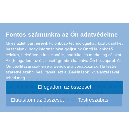
Fontos számunkra az Ön adatvédelme
Mi és üzleti partnereink különböző technológiákat, köztük sütiket
használunk, hogy információkat gyűjtsünk Önről különböző
célokra, beleértve a funkcionális, analitikai és marketing célokat.
Az „Elfogadom az összeset” gombra kattintva Ön hozzájárul. Az
Statikus feltöltődés
Ön beállításai csak erre a weboldalra vonatkoznak. Ha testre
szeretné szabni beállításait, ezt a „Beállítások” kiválasztásával
teheti meg.
Statikus feltöltődés karbantartási munkálatok során vagy
az informatikai központ nem földelt komponensei között
Elfogadom az összeset
alakulhat ki. Ez ellenőrizhetetlen kisüléshullámot okozhat
és az érzékeny elektromos komponensen
Elutasítom az összeset
Testreszabás
meghibásodásához vezethet.
50–55 % közötti relatív páratartalom esetén a nedves
levegő erősebben képez réteget az ionok körül, így azok