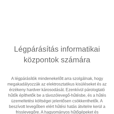
Légpárásítás informatikai
központok számára
A légpárásítók mindenekelőtt arra szolgálnak, hogy
megakadályozzák az elektrosztatikus kisüléseket és az
érzékeny hardver károsodását. Ezenkívül párologtató
hűtők építhetők be a távozólevegő-hűtésbe, és a hűtés
üzemeltetési költségei jelentősen csökkenthetők. A
beszívott levegőben elért hűtési hatás átvitelre kerül a
frisslevegőre. A hagyományos hűtőgépeket és