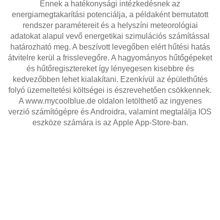
Ennek a hatékonysági intézkedésnek az
energiamegtakarítási potenciálja, a példaként bemutatott
rendszer paramétereit és a helyszíni meteorológiai
adatokat alapul vevő energetikai szimulációs számítással
határozható meg. A beszívott levegőben elért hűtési hatás
átvitelre kerül a frisslevegőre. A hagyományos hűtőgépeket
és hűtőregisztereket így lényegesen kisebbre és
kedvezőbben lehet kialakítani. Ezenkívül az épülethűtés
folyó üzemeltetési költségei is észrevehetően csökkennek.
A www.mycoolblue.de oldalon letölthető az ingyenes
verzió számítógépre és Androidra, valamint megtalálja IOS
eszköze számára is az Apple App-Store-ban.