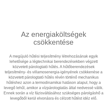
Az energiaköltségek
csökkentése
A megújuló hűtési teljesítmény létrehozásának egyik
lehetősége a légtechnikai berendezésekben végzett
közvetett párologtató hűtés. A hűtőberendezések
teljesítmény- és villamosenergia-igényének csökkenése a
közvetett párologtató hűtés révén történő mechanikus
hűtéshez azon a termodinamikai hatáson alapul, hogy a
levegő lehűl, amikor a vízpárologtatás által nedvessé válik.
Ennek során a víz fázisváltásához szükséges párolgáshő a
levegőből kerül elvonásra és célzott hűtést idéz elő.