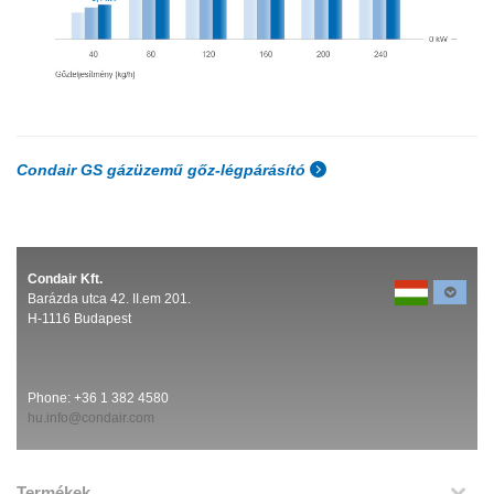
Condair GS gázüzemű gőz-légpárásító
Condair Kft.
Barázda utca 42. II.em 201.
H-1116 Budapest
Phone:
+36 1 382 4580
hu.info@condair.com
Termékek