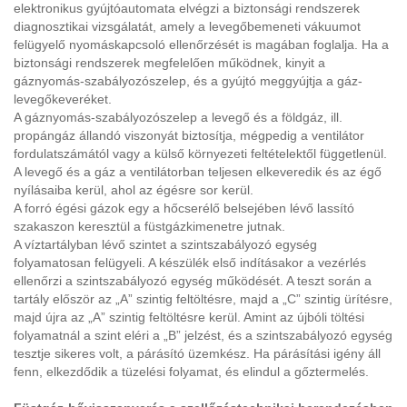
elektronikus gyújtóautomata elvégzi a biztonsági rendszerek
diagnosztikai vizsgálatát, amely a levegőbemeneti vákuumot
felügyelő nyomáskapcsoló ellenőrzését is magában foglalja. Ha a
biztonsági rendszerek megfelelően működnek, kinyit a
gáznyomás-szabályozószelep, és a gyújtó meggyújtja a gáz-
levegőkeveréket.
A gáznyomás-szabályozószelep a levegő és a földgáz, ill.
propángáz állandó viszonyát biztosítja, mégpedig a ventilátor
fordulatszámától vagy a külső környezeti feltételektől függetlenül.
A levegő és a gáz a ventilátorban teljesen elkeveredik és az égő
nyílásaiba kerül, ahol az égésre sor kerül.
A forró égési gázok egy a hőcserélő belsejében lévő lassító
szakaszon keresztül a füstgázkimenetre jutnak.
A víztartályban lévő szintet a szintszabályozó egység
folyamatosan felügyeli. A készülék első indításakor a vezérlés
ellenőrzi a szintszabályozó egység működését. A teszt során a
tartály először az „A” szintig feltöltésre, majd a „C” szintig ürítésre,
majd újra az „A” szintig feltöltésre kerül. Amint az újbóli töltési
folyamatnál a szint eléri a „B” jelzést, és a szintszabályozó egység
tesztje sikeres volt, a párásító üzemkész. Ha párásítási igény áll
fenn, elkezdődik a tüzelési folyamat, és elindul a gőztermelés.