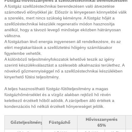
Füstgáz-hővisszanyerés a szellőzéstechnikai berendezésben
A füstgáz szellőzéstechnikai berendezésen való átvezetése
számottevő előnyökkel jár. Először is lényegesen könnyebbé válik
a szerelés, mert nincs szükség kéményre. A füstgáz hőjét a
szellőzéstechnikai készülék regeneratív módon hasznosítja
anélkül, hogy a távozó levegő minősége eközben hátrányosan
változna.
A füstgázban lévő energia ingyenesen áll rendelkezésre, és az
elért megtakarítások a szellőztetési hőigény számításakor
figyelembe vehetők.
A különböző teljesítményfokozatok lehetővé teszik az igény
szerinti készülékválasztást a szélesebb alkalmazási területhez. A
növekvő gőzmennyiséggel nő a szellőzéstechnikai készülékben
kinyerhető fűtési teljesítmény.
A teljes hasznosítható füstgáz-fűtőteljesítmény a magas
füstgázhőmérséklet és a vízgőz alakban rejtőző hő révén
keletkező érzékelt hőből adódik. A zárójelben álló értékek a
kondenzációs hő nélküli érzékelt hőnyereséget jelölik.
Hővisszanyerés
Gőzteljesítmény
Füstgázhő
65%