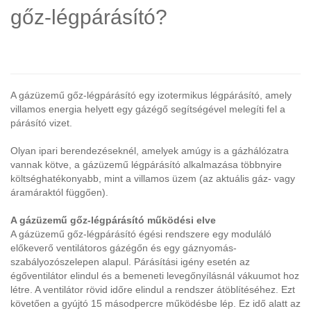
gőz-légpárásító?
A gázüzemű gőz-légpárásító egy izotermikus légpárásító, amely
villamos energia helyett egy gázégő segítségével melegíti fel a
párásító vizet.
Olyan ipari berendezéseknél, amelyek amúgy is a gázhálózatra
vannak kötve, a gázüzemű légpárásító alkalmazása többnyire
költséghatékonyabb, mint a villamos üzem (az aktuális gáz- vagy
áramáraktól függően).
A gázüzemű gőz-légpárásító működési elve
A gázüzemű gőz-légpárásító égési rendszere egy moduláló
előkeverő ventilátoros gázégőn és egy gáznyomás-
szabályozószelepen alapul. Párásítási igény esetén az
égőventilátor elindul és a bemeneti levegőnyílásnál vákuumot hoz
létre. A ventilátor rövid időre elindul a rendszer átöblítéséhez. Ezt
követően a gyújtó 15 másodpercre működésbe lép. Ez idő alatt az