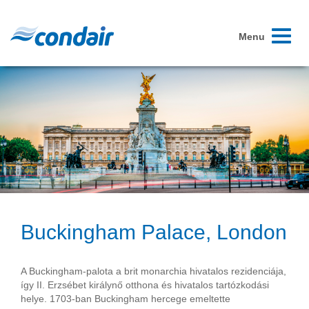
Toggle
Menu
navigati
Buckingham Palace, London
A Buckingham-palota a brit monarchia hivatalos rezidenciája,
így II. Erzsébet királynő otthona és hivatalos tartózkodási
helye. 1703-ban Buckingham hercege emeltette