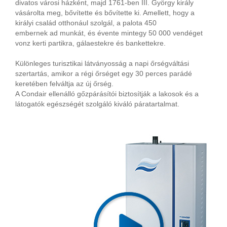
divatos városi házként, majd 1761-ben III. György király
vásárolta meg, bővítette és bővítette ki. Amellett, hogy a
királyi család otthonául szolgál, a palota 450
embernek ad munkát, és évente mintegy 50 000 vendéget
vonz kerti partikra, gálaestekre és bankettekre.
Különleges turisztikai látványosság a napi őrségváltási
szertartás, amikor a régi őrséget egy 30 perces parádé
keretében felváltja az új őrség.
A Condair ellenálló gőzpárásítói biztosítják a lakosok és a
látogatók egészségét szolgáló kiváló páratartalmat.