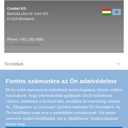
Condair Kft.
Barázda utca 42. II.em 201.
H-1116 Budapest
Phone:
+36 1 382 4580
hu.info@condair.com
Termékek
Karrier
Fontos számunkra az Ön adatvédelme
Mi és üzleti partnereink különböző technológiákat, köztük sütiket
Referenciák
használunk, hogy információkat gyűjtsünk Önről különböző
célokra, beleértve a funkcionális, analitikai és marketing célokat.
Jogi tudnivalók
Az „Elfogadom az összeset” gombra kattintva Ön hozzájárul. Az
Ön beállításai csak erre a weboldalra vonatkoznak. Ha testre
szeretné szabni beállításait, ezt a „Beállítások” kiválasztásával
Condair Group
teheti meg.