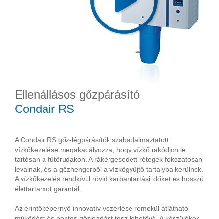
Ellenállásos gőzpárásító
Condair RS
A Condair RS gőz-légpárásítók szabadalmaztatott
vízkőkezelése megakadályozza, hogy vízkő rakódjon le
tartósan a fűtőrudakon. A rákérgesedett rétegek fokozatosan
leválnak, és a gőzhengerből a vízkőgyűjtő tartályba kerülnek.
A vízkőkezelés rendkívül rövid karbantartási időket és hosszú
élettartamot garantál.
Az érintőképernyő innovatív vezérlése remekül átlátható
működést és pontos gőzleadást tesz lehetővé. A készülékek