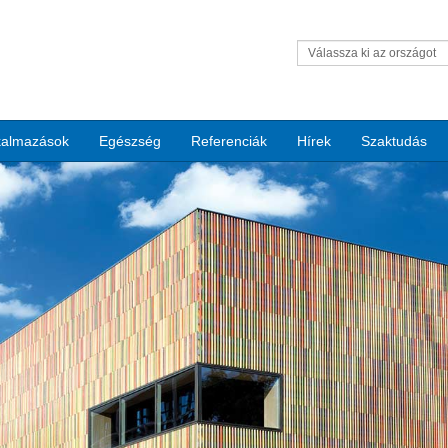
Válassza ki az országot
kalmazások
Egészség
Referenciák
Hírek
Szaktudás