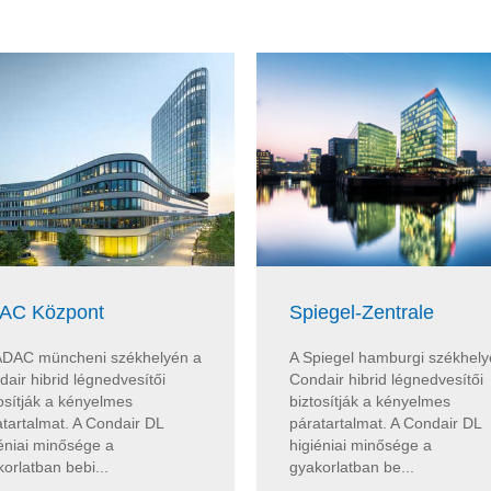
AC Központ
Spiegel-Zentrale
ADAC müncheni székhelyén a
A Spiegel hamburgi székhely
air hibrid légnedvesítői
Condair hibrid légnedvesítői
osítják a kényelmes
biztosítják a kényelmes
tartalmat. A Condair DL
páratartalmat. A Condair DL
éniai minősége a
higiéniai minősége a
orlatban bebi...
gyakorlatban be...