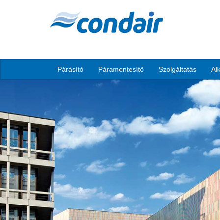
Párásító
Páramentesítő
Szolgáltatás
Al