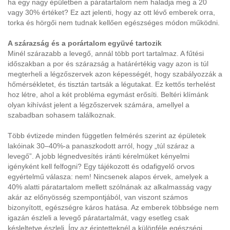
ha egy nagy épületben a páratartalom nem haladja meg a 20
vagy 30% értéket? Ez azt jelenti, hogy az ott lévő emberek orra,
torka és hörgői nem tudnak kellően egészséges módon működni.
A szárazság és a porártalom együvé tartozik
Minél szárazabb a levegő, annál több port tartalmaz. A fűtési
időszakban a por és szárazság a határértékig vagy azon is túl
megterheli a légzőszervek azon képességét, hogy szabályozzák a
hőmérsékletet, és tisztán tartsák a légutakat. Ez kettős terhelést
hoz létre, ahol a két probléma egymást erősíti. Beltéri klímánk
olyan kihívást jelent a légzőszervek számára, amellyel a
szabadban sohasem találkoznak.
Több évtizede minden független felmérés szerint az épületek
lakóinak 30–40%-a panaszkodott arról, hogy „túl száraz a
levegő”. A jobb légnedvesítés iránti kérelmüket kényelmi
igényként kell felfogni? Egy tájékozott és odafigyelő orvos
egyértelmű válasza: nem! Nincsenek alapos érvek, amelyek a
40% alatti páratartalom mellett szólnának az alkalmasság vagy
akár az előnyösség szempontjából, van viszont számos
bizonyított, egészségre káros hatása. Az emberek többsége nem
igazán észleli a levegő páratartalmát, vagy esetleg csak
késleltetve észleli. Így az érintetteknél a különféle egészségi