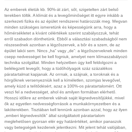
Az emberek életük kb. 90%-át zárt, sőt, szigetelten zárt belső
terekben töltik. A klímát és a levegőminőséget itt egyre inkább a
szerkezeti fizika és az épület rendszerei határozzák meg. Megvan
minden szükséges ismeretünk és képességünk arra, hogy a
hőmérsékletet a kívánt célértékek szerint szabályozzuk, tehát
erről szabadon dönthetünk. Ebből a választási szabadságból nem
részesednek azonban a légzőszervek, a bőr és a szem, de az
épület lakói sem. Nincs „ha” vagy „de”: a légzőszerveknek minden
csepp nedvességet be kell fogniuk, amelyet nem klímaszabályozó
technika szolgáltat. Minden helyzetben úgy kell feldolgozni a
belélegzett levegőt, hogy a tüdőhólyagok száz százalékos
páratartalmat kapjanak. Az orrnak, a szájnak, a toroknak és a
hörgőknek versenyezniük kell a kíméletlen, szomjas levegővel,
amely küzd a telítődésért, azaz a 100%-os páratartalomért. Ott
veszi fel a nedvességet, ahol és amilyen formában elérhető.
Hosszú időkre az emberek válnak saját légnedvesítőjükké, mivel
ők az egyetlen nedvességforrások a munkakörnyezetben és a
lakóterekben. Tisztában kell lennünk azonban azzal, hogy az ilyen
„emberi légnedvesítők” által szolgáltatott páratartalom
meglehetősen gyorsan elér egy határértéket, amikor panaszok
vagy betegségek kezdenek jelentkezni. Mit jelent tehát valójában,