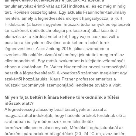
amelyek eltérő következtetésre jutottak. Az ezeket a
tanulmányokat érintő vitát az ISH indította el, és ez még mindig
tart. Röviden összefoglalva: Egy aktuális Fraunhofer-tanulmány
mentén, amely a légnedvesítés előnyeit hangsúlyozza, a Kurt
Hildebrand (a luzerni egyetem műszaki tudományok és építészeti
tanszékének épülettechnológiai professzora) által készített
elemzés azt a kérdést vetette fel, hogy vajon hasznos volt-e
pusztán a kényelem növelése érdekében a belső terek
légnedvesítése. A cci Zeitung 2015. júliusi számában a
szerkesztők sokféle olvasói véleményt jelentettek meg erről az
ellentmondásról. Egy másik szakember is kifejtette véleményét
ebben a kiadásban: Dr. Walter Hugentobler orvosi szemszögből
beszélt a légnedvesítésről. A következő számban megjelent egy
szakértői hozzájárulás: Klaus Fitzner professor emeritus a
műszaki tudományok szempontjából lendítette tovább a vitát.
Milyen fajta beltéri klímára kellene törekednünk a fűtési
időszak alatt?
A légnedvesség alacsony beállításait gyakran azzal a
magyarázattal indokolják, hogy hasonló értékek fordulnak elő a
szabadban is. Ily módon ezek nem tekinthetők
természetellenesen alacsonynak. Mérsékelt éghajlatunknál az
óránkénti páratartalom-átlagértékek (20–24 °C-on, azaz beltéri