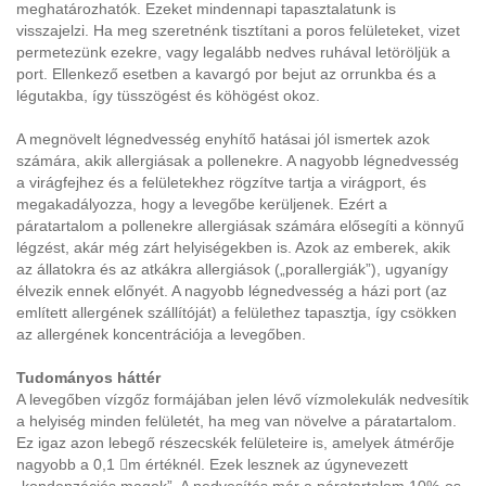
meghatározhatók. Ezeket mindennapi tapasztalatunk is
visszajelzi. Ha meg szeretnénk tisztítani a poros felületeket, vizet
permetezünk ezekre, vagy legalább nedves ruhával letöröljük a
port. Ellenkező esetben a kavargó por bejut az orrunkba és a
légutakba, így tüsszögést és köhögést okoz.
A megnövelt légnedvesség enyhítő hatásai jól ismertek azok
számára, akik allergiásak a pollenekre. A nagyobb légnedvesség
a virágfejhez és a felületekhez rögzítve tartja a virágport, és
megakadályozza, hogy a levegőbe kerüljenek. Ezért a
páratartalom a pollenekre allergiásak számára elősegíti a könnyű
légzést, akár még zárt helyiségekben is. Azok az emberek, akik
az állatokra és az atkákra allergiások („porallergiák”), ugyanígy
élvezik ennek előnyét. A nagyobb légnedvesség a házi port (az
említett allergének szállítóját) a felülethez tapasztja, így csökken
az allergének koncentrációja a levegőben.
Tudományos háttér
A levegőben vízgőz formájában jelen lévő vízmolekulák nedvesítik
a helyiség minden felületét, ha meg van növelve a páratartalom.
Ez igaz azon lebegő részecskék felületeire is, amelyek átmérője
nagyobb a 0,1 m értéknél. Ezek lesznek az úgynevezett