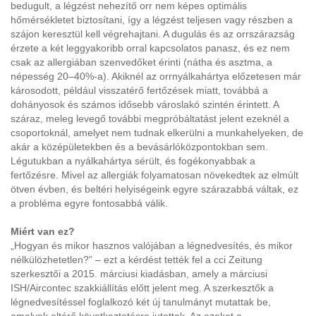
bedugult, a légzést nehezítő orr nem képes optimális
hőmérsékletet biztosítani, így a légzést teljesen vagy részben a
szájon keresztül kell végrehajtani. A dugulás és az orrszárazság
érzete a két leggyakoribb orral kapcsolatos panasz, és ez nem
csak az allergiában szenvedőket érinti (nátha és asztma, a
népesség 20–40%-a). Akiknél az orrnyálkahártya előzetesen már
károsodott, például visszatérő fertőzések miatt, továbbá a
dohányosok és számos idősebb városlakó szintén érintett. A
száraz, meleg levegő további megpróbáltatást jelent ezeknél a
csoportoknál, amelyet nem tudnak elkerülni a munkahelyeken, de
akár a középületekben és a bevásárlóközpontokban sem.
Légutukban a nyálkahártya sérült, és fogékonyabbak a
fertőzésre. Mivel az allergiák folyamatosan növekedtek az elmúlt
ötven évben, és beltéri helyiségeink egyre szárazabbá váltak, ez
a probléma egyre fontosabbá válik.
Miért van ez?
„Hogyan és mikor hasznos valójában a légnedvesítés, és mikor
nélkülözhetetlen?” – ezt a kérdést tették fel a cci Zeitung
szerkesztői a 2015. márciusi kiadásban, amely a márciusi
ISH/Aircontec szakkiállítás előtt jelent meg. A szerkesztők a
légnedvesítéssel foglalkozó két új tanulmányt mutattak be,