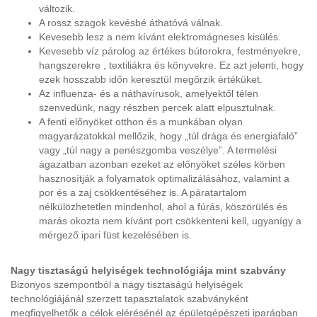
változik.
A rossz szagok kevésbé áthatóvá válnak.
Kevesebb lesz a nem kívánt elektromágneses kisülés.
Kevesebb víz párolog az értékes bútorokra, festményekre,
hangszerekre , textiliákra és könyvekre. Ez azt jelenti, hogy
ezek hosszabb időn keresztül megőrzik értéküket.
Az influenza- és a náthavírusok, amelyektől télen
szenvedünk, nagy részben percek alatt elpusztulnak.
A fenti előnyöket otthon és a munkában olyan
magyarázatokkal mellőzik, hogy „túl drága és energiafaló”
vagy „túl nagy a penészgomba veszélye”. A termelési
ágazatban azonban ezeket az előnyöket széles körben
hasznosítják a folyamatok optimalizálásához, valamint a
por és a zaj csökkentéséhez is. A páratartalom
nélkülözhetetlen mindenhol, ahol a fúrás, köszörülés és
marás okozta nem kívánt port csökkenteni kell, ugyanígy a
mérgező ipari füst kezelésében is.
Nagy tisztaságú helyiségek technológiája mint szabvány
Bizonyos szempontból a nagy tisztaságú helyiségek
technológiájánál szerzett tapasztalatok szabványként
megfigyelhetők a célok elérésénél az épületgépészeti iparágban