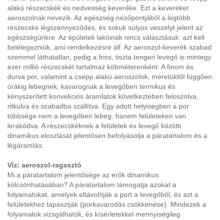
alakú részecskék és nedvesség keveréke. Ezt a keveréket
aeroszolnak nevezik. Az egészség nézőpontjából a legtöbb
részecske légszennyeződés, és sokuk súlyos veszélyt jelent az
egészségünkre. Az épületek lakóinak nincs választásuk: azt kell
belélegezniük, ami rendelkezésre áll. Az aeroszol-keverék szabad
szemmel láthatatlan, pedig a friss, tiszta tengeri levegő is mintegy
ezer millió részecskét tartalmaz köbméterenként. A finom és
durva por, valamint a csepp alakú aeroszolok, méretüktől függően
órákig lebegnek, kavarognak a levegőben termikus és
kényszerített konvekciós áramlatok következtében feloszolva,
ritkulva és szabadba szállítva. Egy adott helyiségben a por
többsége nem a levegőben lebeg, hanem felületeken van
lerakódva. A részecskéknek a felületek és levegő közötti
dinamikus eloszlását jelentősen befolyásolja a páratartalom és a
légáramlás.
Víz: aeroszol-ragasztó
Mi a páratartalom jelentősége az erők dinamikus
kölcsönhatásában? A páratartalom támogatja azokat a
folyamatokat, amelyek eltávolítják a port a levegőből, és azt a
felületekhez tapasztják (porkavarodás csökkenése). Mindezek a
folyamatok vizsgálhatók, és kísérletekkel mennyiségileg