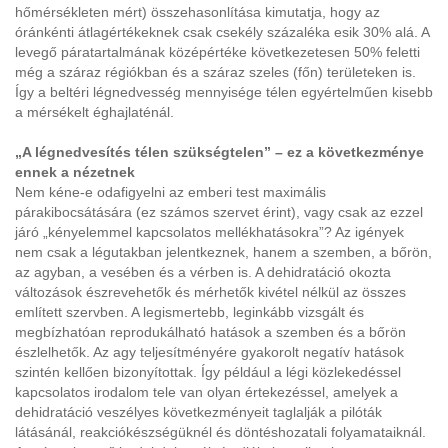
hőmérsékleten mért) összehasonlítása kimutatja, hogy az
óránkénti átlagértékeknek csak csekély százaléka esik 30% alá. A
levegő páratartalmának középértéke következetesen 50% feletti
még a száraz régiókban és a száraz szeles (főn) területeken is.
Így a beltéri légnedvesség mennyisége télen egyértelműen kisebb
a mérsékelt éghajlaténál.
„A légnedvesítés télen szükségtelen” – ez a következménye
ennek a nézetnek
Nem kéne-e odafigyelni az emberi test maximális
párakibocsátására (ez számos szervet érint), vagy csak az ezzel
járó „kényelemmel kapcsolatos mellékhatásokra”? Az igények
nem csak a légutakban jelentkeznek, hanem a szemben, a bőrön,
az agyban, a vesében és a vérben is. A dehidratáció okozta
változások észrevehetők és mérhetők kivétel nélkül az összes
említett szervben. A legismertebb, leginkább vizsgált és
megbízhatóan reprodukálható hatások a szemben és a bőrön
észlelhetők. Az agy teljesítményére gyakorolt negatív hatások
szintén kellően bizonyítottak. Így például a légi közlekedéssel
kapcsolatos irodalom tele van olyan értekezéssel, amelyek a
dehidratáció veszélyes következményeit taglalják a pilóták
látásánál, reakciókészségüknél és döntéshozatali folyamataiknál.