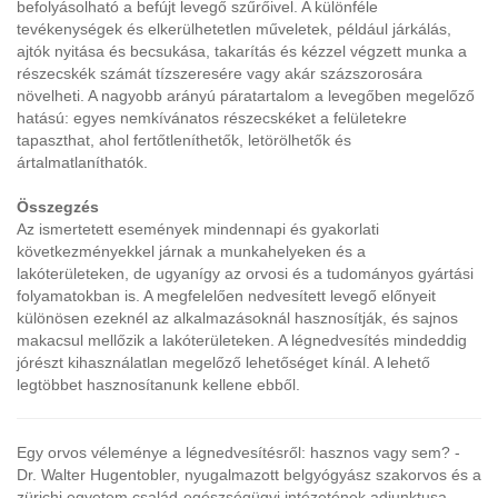
befolyásolható a befújt levegő szűrőivel. A különféle
tevékenységek és elkerülhetetlen műveletek, például járkálás,
ajtók nyitása és becsukása, takarítás és kézzel végzett munka a
részecskék számát tízszeresére vagy akár százszorosára
növelheti. A nagyobb arányú páratartalom a levegőben megelőző
hatású: egyes nemkívánatos részecskéket a felületekre
tapaszthat, ahol fertőtleníthetők, letörölhetők és
ártalmatlaníthatók.
Összegzés
Az ismertetett események mindennapi és gyakorlati
következményekkel járnak a munkahelyeken és a
lakóterületeken, de ugyanígy az orvosi és a tudományos gyártási
folyamatokban is. A megfelelően nedvesített levegő előnyeit
különösen ezeknél az alkalmazásoknál hasznosítják, és sajnos
makacsul mellőzik a lakóterületeken. A légnedvesítés mindeddig
jórészt kihasználatlan megelőző lehetőséget kínál. A lehető
legtöbbet hasznosítanunk kellene ebből.
Egy orvos véleménye a légnedvesítésről: hasznos vagy sem?
-
Dr. Walter Hugentobler, nyugalmazott belgyógyász szakorvos és a
zürichi egyetem család-egészségügyi intézetének adjunktusa