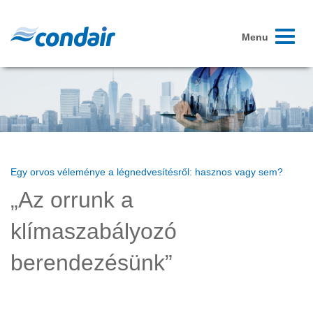
Toggle
Menu
navigati
Egy orvos véleménye a légnedvesítésről: hasznos vagy sem?
„Az orrunk a
klímaszabályozó
berendezésünk”