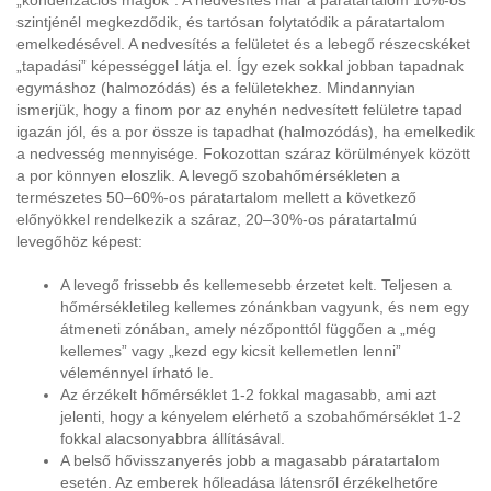
„kondenzációs magok”. A nedvesítés már a páratartalom 10%-os
szintjénél megkezdődik, és tartósan folytatódik a páratartalom
emelkedésével. A nedvesítés a felületet és a lebegő részecskéket
„tapadási” képességgel látja el. Így ezek sokkal jobban tapadnak
egymáshoz (halmozódás) és a felületekhez. Mindannyian
ismerjük, hogy a finom por az enyhén nedvesített felületre tapad
igazán jól, és a por össze is tapadhat (halmozódás), ha emelkedik
a nedvesség mennyisége. Fokozottan száraz körülmények között
a por könnyen eloszlik. A levegő szobahőmérsékleten a
természetes 50–60%-os páratartalom mellett a következő
előnyökkel rendelkezik a száraz, 20–30%-os páratartalmú
levegőhöz képest:
A levegő frissebb és kellemesebb érzetet kelt. Teljesen a
hőmérsékletileg kellemes zónánkban vagyunk, és nem egy
átmeneti zónában, amely nézőponttól függően a „még
kellemes” vagy „kezd egy kicsit kellemetlen lenni”
véleménnyel írható le.
Az érzékelt hőmérséklet 1-2 fokkal magasabb, ami azt
jelenti, hogy a kényelem elérhető a szobahőmérséklet 1-2
fokkal alacsonyabbra állításával.
A belső hővisszanyerés jobb a magasabb páratartalom
esetén. Az emberek hőleadása látensről érzékelhetőre