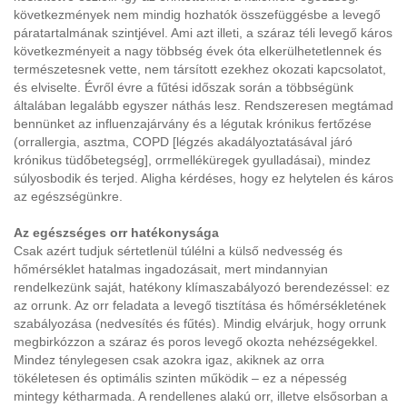
következmények nem mindig hozhatók összefüggésbe a levegő
páratartalmának szintjével. Ami azt illeti, a száraz téli levegő káros
következményeit a nagy többség évek óta elkerülhetetlennek és
természetesnek vette, nem társított ezekhez okozati kapcsolatot,
és elviselte. Évről évre a fűtési időszak során a többségünk
általában legalább egyszer náthás lesz. Rendszeresen megtámad
bennünket az influenzajárvány és a légutak krónikus fertőzése
(orrallergia, asztma, COPD [légzés akadályoztatásával járó
krónikus tüdőbetegség], orrmelléküregek gyulladásai), mindez
súlyosbodik és terjed. Aligha kérdéses, hogy ez helytelen és káros
az egészségünkre.
Az egészséges orr hatékonysága
Csak azért tudjuk sértetlenül túlélni a külső nedvesség és
hőmérséklet hatalmas ingadozásait, mert mindannyian
rendelkezünk saját, hatékony klímaszabályozó berendezéssel: ez
az orrunk. Az orr feladata a levegő tisztítása és hőmérsékletének
szabályozása (nedvesítés és fűtés). Mindig elvárjuk, hogy orrunk
megbirkózzon a száraz és poros levegő okozta nehézségekkel.
Mindez ténylegesen csak azokra igaz, akiknek az orra
tökéletesen és optimális szinten működik – ez a népesség
mintegy kétharmada. A rendellenes alakú orr, illetve elsősorban a