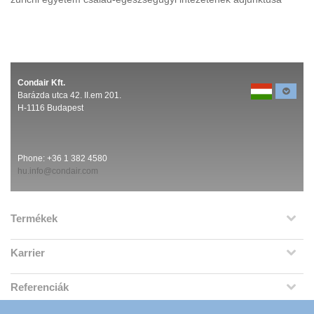
Condair Kft.
Barázda utca 42. II.em 201.
H-1116 Budapest
Phone:
+36 1 382 4580
hu.info@condair.com
Termékek
Karrier
Referenciák