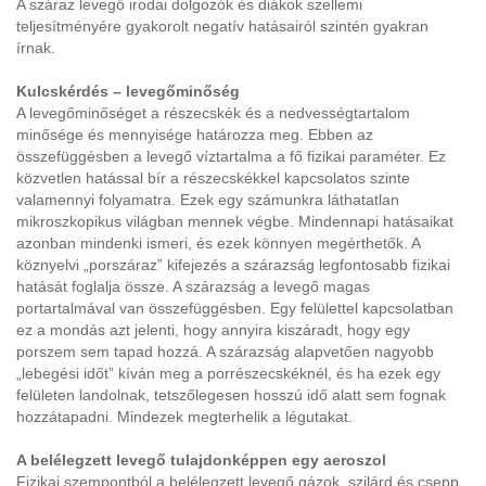
A száraz levegő irodai dolgozók és diákok szellemi
teljesítményére gyakorolt negatív hatásairól szintén gyakran
írnak.
Kulcskérdés – levegőminőség
A levegőminőséget a részecskék és a nedvességtartalom
minősége és mennyisége határozza meg. Ebben az
összefüggésben a levegő víztartalma a fő fizikai paraméter. Ez
közvetlen hatással bír a részecskékkel kapcsolatos szinte
valamennyi folyamatra. Ezek egy számunkra láthatatlan
mikroszkopikus világban mennek végbe. Mindennapi hatásaikat
azonban mindenki ismeri, és ezek könnyen megérthetők. A
köznyelvi „porszáraz” kifejezés a szárazság legfontosabb fizikai
hatását foglalja össze. A szárazság a levegő magas
portartalmával van összefüggésben. Egy felülettel kapcsolatban
ez a mondás azt jelenti, hogy annyira kiszáradt, hogy egy
porszem sem tapad hozzá. A szárazság alapvetően nagyobb
„lebegési időt” kíván meg a porrészecskéknél, és ha ezek egy
felületen landolnak, tetszőlegesen hosszú idő alatt sem fognak
hozzátapadni. Mindezek megterhelik a légutakat.
A belélegzett levegő tulajdonképpen egy aeroszol
Fizikai szempontból a belélegzett levegő gázok, szilárd és csepp