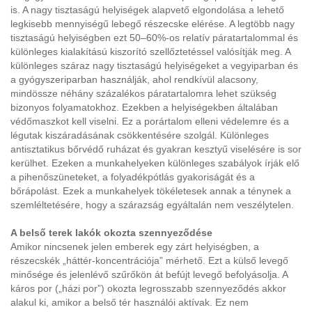
is. A nagy tisztaságú helyiségek alapvető elgondolása a lehető
legkisebb mennyiségű lebegő részecske elérése. A legtöbb nagy
tisztaságú helyiségben ezt 50–60%-os relatív páratartalommal és
különleges kialakítású kiszorító szellőztetéssel valósítják meg. A
különleges száraz nagy tisztaságú helyiségeket a vegyiparban és
a gyógyszeriparban használják, ahol rendkívül alacsony,
mindössze néhány százalékos páratartalomra lehet szükség
bizonyos folyamatokhoz. Ezekben a helyiségekben általában
védőmaszkot kell viselni. Ez a porártalom elleni védelemre és a
légutak kiszáradásának csökkentésére szolgál. Különleges
antisztatikus bőrvédő ruházat és gyakran kesztyű viselésére is sor
kerülhet. Ezeken a munkahelyeken különleges szabályok írják elő
a pihenőszüneteket, a folyadékpótlás gyakoriságát és a
bőrápolást. Ezek a munkahelyek tökéletesek annak a ténynek a
szemléltetésére, hogy a szárazság egyáltalán nem veszélytelen.
A belső terek lakók okozta szennyeződése
Amikor nincsenek jelen emberek egy zárt helyiségben, a
részecskék „háttér-koncentrációja” mérhető. Ezt a külső levegő
minősége és jelenlévő szűrőkön át befújt levegő befolyásolja. A
káros por („házi por”) okozta legrosszabb szennyeződés akkor
alakul ki, amikor a belső tér használói aktívak. Ez nem