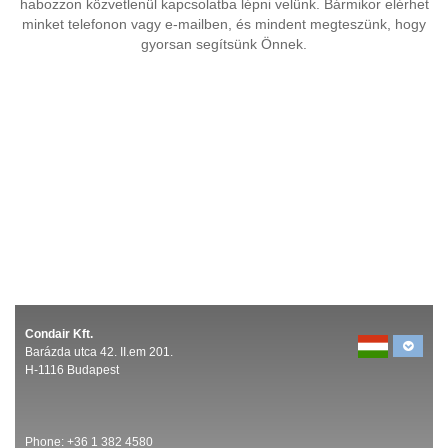
habozzon közvetlenül kapcsolatba lépni velünk. Bármikor elérhet
minket telefonon vagy e-mailben, és mindent megteszünk, hogy
gyorsan segítsünk Önnek.
Condair Kft.
Barázda utca 42. II.em 201.
H-1116 Budapest
Phone:
+36 1 382 4580