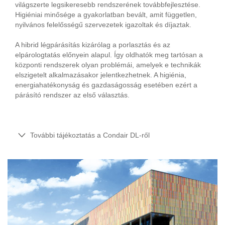
világszerte legsikeresebb rendszerének továbbfejlesztése.
Higiéniai minősége a gyakorlatban bevált, amit független,
nyilvános felelősségű szervezetek igazoltak és díjaztak.
A hibrid légpárásítás kizárólag a porlasztás és az
elpárologtatás előnyein alapul. Így oldhatók meg tartósan a
központi rendszerek olyan problémái, amelyek e technikák
elszigetelt alkalmazásakor jelentkezhetnek. A higiénia,
energiahatékonyság és gazdaságosság esetében ezért a
párásító rendszer az első választás.
További tájékoztatás a Condair DL-ről