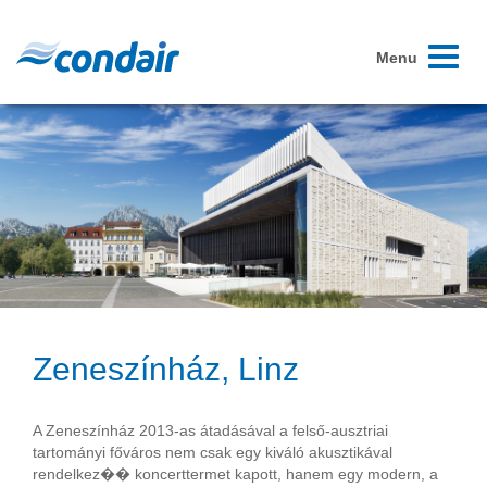
Toggle
Menu
navigati
Zeneszínház, Linz
A Zeneszínház 2013-as átadásával a felső-ausztriai
tartományi főváros nem csak egy kiváló akusztikával
rendelkez�� koncerttermet kapott, hanem egy modern, a