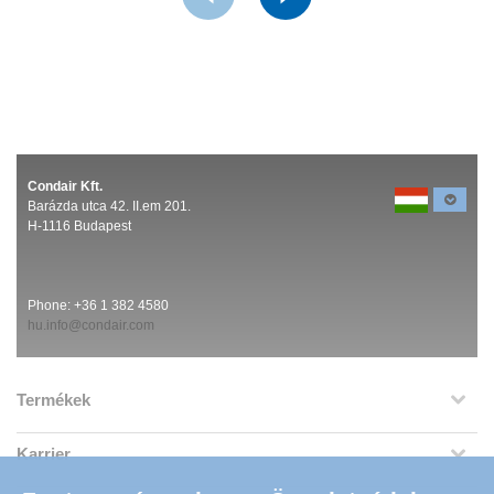
Condair Kft.
Barázda utca 42. II.em 201.
H-1116 Budapest
Phone:
+36 1 382 4580
hu.info@condair.com
Termékek
Karrier