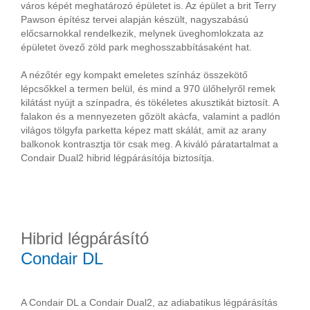
város képét meghatározó épületet is. Az épület a brit Terry
Pawson építész tervei alapján készült, nagyszabású
előcsarnokkal rendelkezik, melynek üveghomlokzata az
épületet övező zöld park meghosszabbításaként hat.
A nézőtér egy kompakt emeletes színház összekötő
lépcsőkkel a termen belül, és mind a 970 ülőhelyről remek
kilátást nyújt a színpadra, és tökéletes akusztikát biztosít. A
falakon és a mennyezeten gőzölt akácfa, valamint a padlón
világos tölgyfa parketta képez matt skálát, amit az arany
balkonok kontrasztja tör csak meg. A kiváló páratartalmat a
Condair Dual2 hibrid légpárásítója biztosítja.
Hibrid légpárásító
Condair DL
A Condair DL a Condair Dual2, az adiabatikus légpárásítás